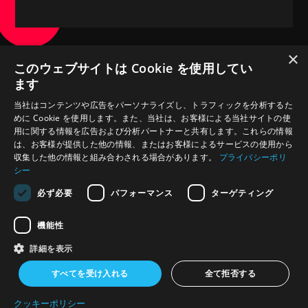
×
このウェブサイトは Cookie を使用してい
ます
当社はコンテンツや広告をパーソナライズし、トラフィックを分析するた
めに Cookie を使用します。また、当社は、お客様による当社サイトの使
用に関する情報を広告および分析パートナーと共有します。これらの情報
は、お客様が提供した他の情報、またはお客様によるサービスの使用から
収集した他の情報と組み合わされる場合があります。
プライバシーポリ
シー
必ず必要
パフォーマンス
ターゲティング
SIGN UP
Get The First Chapter Of
機能性
"In Shape For Good" For Free
詳細を表示
Sign Up to get access to the first chapter of “In Shape For
すべてを受け入れる
全て拒否する
Good” for FREE
クッキーポリシー