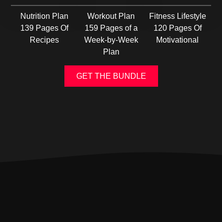
Nutrition Plan
Workout Plan
Fitness Lifestyle
139 Pages Of
159 Pages of a
120 Pages Of
Recipes
Week-by-Week
Motivational
Plan
GET THE BUNDLE