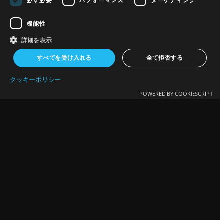
必ず必要
パフォーマンス
ターゲティング
機能性
詳細を表示
すべてを受け入れる
全て拒否する
クッキーポリシー
POWERED BY COOKIESCRIPT
SIGN UP
Get The First Chapter Of
"In Shape For Good" For Free
Sign Up to get access to the first chapter of “In Shape For
Good” for FREE